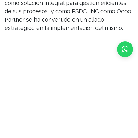
como solución integral para gestión eficientes
de sus procesos y como PSDC, INC como Odoo
Partner se ha convertido en un aliado
estratégico en la implementación del mismo.
Como siguiente punto se dio inicio a un panel de
expertos en el cual se habló de cuales son los
desafíos mas grandes que enfrenta el mercado
local y como Odoo en conjunto con los Odoo,
Partner locales ayudan a resolver estos
desafíos. Este panel fue de gran valor para el
publico asistente ya que se hablaron temas
acorde a la realidad de los negocios locales así