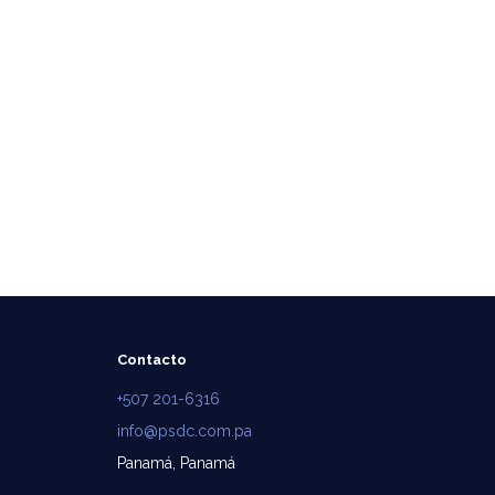
Contacto
+507 201-6316
info@psdc.com.pa
Panamá, Panamá