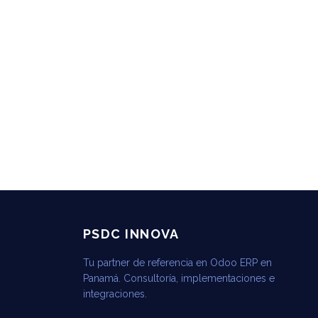
PSDC INNOVA
Tu partner de referencia en Odoo ERP en
Panamá. Consultoría, implementaciones e
integraciones.